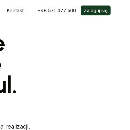
Kontakt
+48 571 477 500
Zaloguj się
e
e
l.
realizacji.