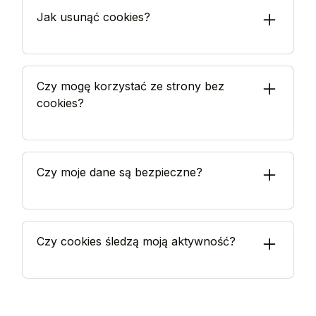
momencie, klikając link w stopce strony. Twoje nowe
Jak usunąć cookies?
ustawienia będą obowiązywać natychmiast.
Każda przeglądarka ma opcję czyszczenia cookies.
Znajdziesz ją w ustawieniach prywatności. Po
Czy mogę korzystać ze strony bez
wyczyszczeniu cookies będziesz musiał zaakceptować
cookies?
je ponownie.
Cookies niezbędne są wymagane do działania serwisu.
Bez nich nie będziesz mógł wysyłać formularzy ani
Czy moje dane są bezpieczne?
korzystać z podstawowych funkcji.
Twoje dane są chronione zgodnie z RODO i najnowszymi
standardami bezpieczeństwa. Nie sprzedajemy informacji
Czy cookies śledzą moją aktywność?
osobistych trzecim stronom.
Cookies analityczne zbierają anonimowe dane o tym, jak
poruszasz się po stronie. Pomagają nam poprawiać