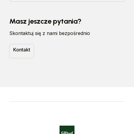
Zwykle pracujemy na zasadzie zaliczki przed
rozpoczęciem prac, a reszta płatna po odbiorze.
Masz jeszcze pytania?
Dokładne warunki ustalamy indywidualnie dla każdego
projektu.
Skontaktuj się z nami bezpośrednio
Kontakt