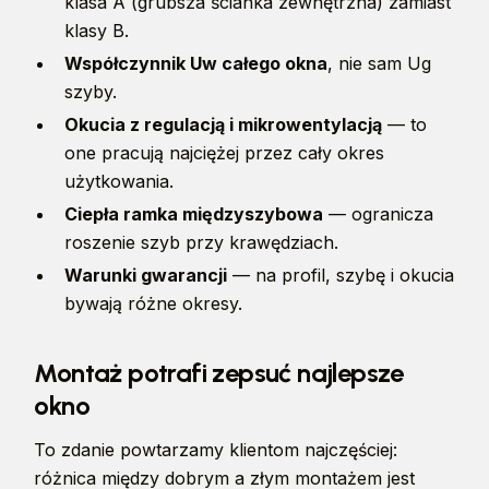
klasa A (grubsza ścianka zewnętrzna) zamiast
klasy B.
Współczynnik Uw całego okna
, nie sam Ug
szyby.
Okucia z regulacją i mikrowentylacją
— to
one pracują najciężej przez cały okres
użytkowania.
Ciepła ramka międzyszybowa
— ogranicza
roszenie szyb przy krawędziach.
Warunki gwarancji
— na profil, szybę i okucia
bywają różne okresy.
Montaż potrafi zepsuć najlepsze
okno
To zdanie powtarzamy klientom najczęściej:
różnica między dobrym a złym montażem jest