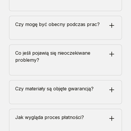
Czas zależy od zakresu prac. Mały remont łazienki to 2-3
tygodnie. Remont całego domu to kilka miesięcy. Zawsze
Czy mogę być obecny podczas prac?
podajemy dokładny harmonogram na etapie wyceny.
Oczywiście. Możesz obserwować postęp prac i
kontrolować jakość. Wiele osób robi to, aby być pewne,
Co jeśli pojawią się nieoczekiwane
że wszystko idzie zgodnie z planem.
problemy?
Czasem podczas prac odkrywamy problemy, których nie
widać na pierwszy rzut oka. Zawsze informujemy o tym
Czy materiały są objęte gwarancją?
klienta i omawiamy rozwiązania przed podjęciem działań.
Tak. Wszystkie materiały, które stosujemy, mają
gwarancję producenta. My dodatkowo gwarantujemy
Jak wygląda proces płatności?
prawidłowe ich zastosowanie przez okres 2 lat.